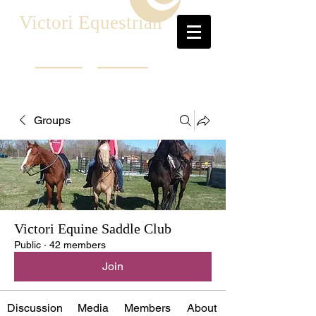
Victori Equestrian
Groups
Victori Equine Saddle Club
Public
·
42 members
Join
Discussion
Media
Members
About