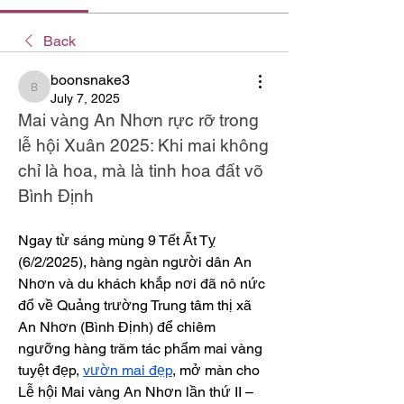
Back
boonsnake3
boonsnake3
July 7, 2025
Mai vàng An Nhơn rực rỡ trong 
lễ hội Xuân 2025: Khi mai không 
chỉ là hoa, mà là tinh hoa đất võ 
Bình Định
Ngay từ sáng mùng 9 Tết Ất Tỵ 
(6/2/2025), hàng ngàn người dân An 
Nhơn và du khách khắp nơi đã nô nức 
đổ về Quảng trường Trung tâm thị xã 
An Nhơn (Bình Định) để chiêm 
ngưỡng hàng trăm tác phẩm mai vàng 
tuyệt đẹp, 
vườn mai đẹp
, mở màn cho 
Lễ hội Mai vàng An Nhơn lần thứ II – 