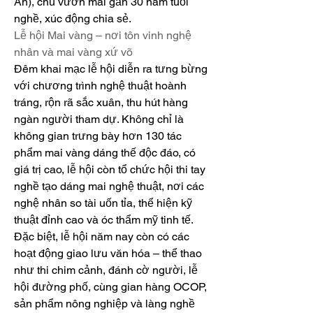
An), chủ vườn mai gần 30 năm tuổi 
nghề, xúc động chia sẻ.
Lễ hội Mai vàng – nơi tôn vinh nghệ 
nhân và mai vàng xứ võ
Đêm khai mạc lễ hội diễn ra tưng bừng 
với chương trình nghệ thuật hoành 
tráng, rộn rã sắc xuân, thu hút hàng 
ngàn người tham dự. Không chỉ là 
không gian trưng bày hơn 130 tác 
phẩm mai vàng dáng thế độc đáo, có 
giá trị cao, lễ hội còn tổ chức hội thi tay 
nghề tạo dáng mai nghệ thuật, nơi các 
nghệ nhân so tài uốn tỉa, thể hiện kỹ 
thuật đỉnh cao và óc thẩm mỹ tinh tế.
Đặc biệt, lễ hội năm nay còn có các 
hoạt động giao lưu văn hóa – thể thao 
như thi chim cảnh, đánh cờ người, lễ 
hội đường phố, cùng gian hàng OCOP, 
sản phẩm nông nghiệp và làng nghề 