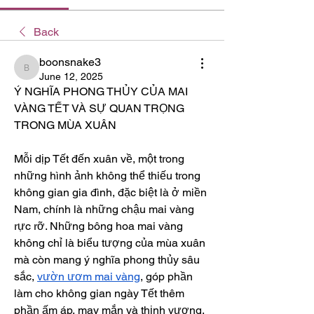
Back
boonsnake3
boonsnake3
June 12, 2025
Ý NGHĨA PHONG THỦY CỦA MAI 
VÀNG TẾT VÀ SỰ QUAN TRỌNG 
TRONG MÙA XUÂN
Mỗi dịp Tết đến xuân về, một trong 
những hình ảnh không thể thiếu trong 
không gian gia đình, đặc biệt là ở miền 
Nam, chính là những chậu mai vàng 
rực rỡ. Những bông hoa mai vàng 
không chỉ là biểu tượng của mùa xuân 
mà còn mang ý nghĩa phong thủy sâu 
sắc, 
vườn ươm mai vàng
, góp phần 
làm cho không gian ngày Tết thêm 
phần ấm áp, may mắn và thịnh vượng.