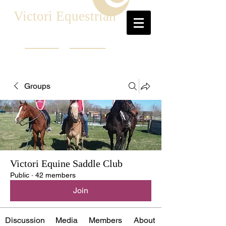
Victori Equestrian
Groups
Victori Equine Saddle Club
Public
·
42 members
Join
Discussion
Media
Members
About