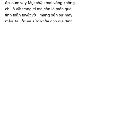
áp, sum vầy. Một chậu mai vàng không 
chỉ là vật trang trí mà còn là món quà 
tinh thần tuyệt vời, mang đến sự may 
mắn, tài lộc và sức khỏe cho gia đình 
trong năm mới.
Mỗi năm, Tết đến xuân về, hãy để 
những chậu mai vàng rực rỡ trong 
không gian sống của bạn, để mỗi ngày 
đều tràn đầy những niềm vui, may mắn 
và phúc lộc! Các bạn có thể tham khảo 
thêm về 
Top 10 cây mai vàng đẹp 
khủng nhất Việt Nam
.
0
0
11
Rédigez un commentaire...